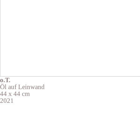
o.T.
Öl auf Leinwand
44 x 44 cm
2021